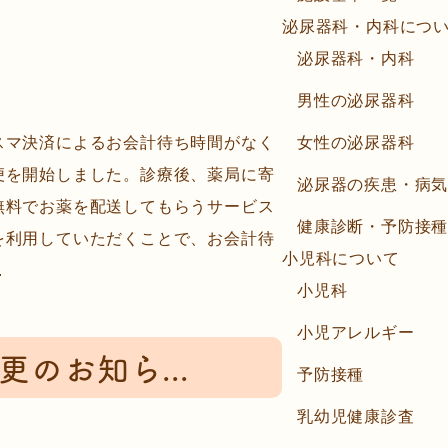
泌尿器科・内科につ
泌尿器科・内科
男性の泌尿器科
スマ決済によるお会計待ち時間がなく
女性の泌尿器科
便を開始しました。診療後、薬局に寄
泌尿器の疾患・病
無料でお薬を配送してもらうサービス
健康診断・予防接
を利用していただくことで、お会計待
小児科について
.
小児科
小児アレルギー
のお知ら...
予防接種
乳幼児健康診査