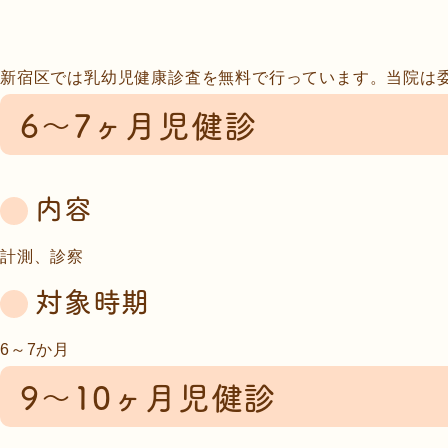
新宿区では乳幼児健康診査を無料で行っています。当院は
6～7ヶ月児健診
内容
計測、診察
対象時期
6～7か月
9～10ヶ月児健診