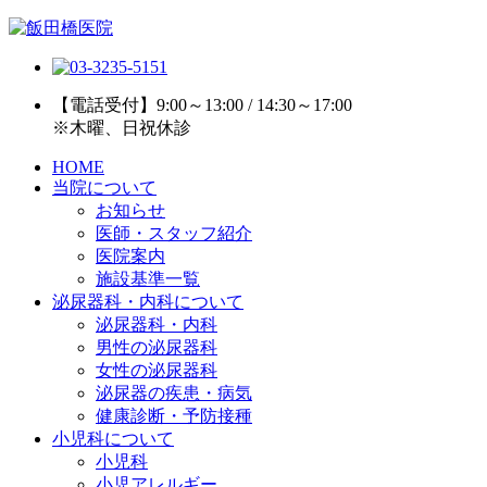
【電話受付】9:00～13:00 / 14:30～17:00
※木曜、日祝休診
HOME
当院について
お知らせ
医師・スタッフ紹介
医院案内
施設基準一覧
泌尿器科・内科について
泌尿器科・内科
男性の泌尿器科
女性の泌尿器科
泌尿器の疾患・病気
健康診断・予防接種
小児科について
小児科
小児アレルギー