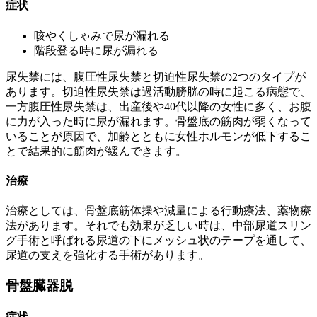
症状
咳やくしゃみで尿が漏れる
階段登る時に尿が漏れる
尿失禁には、腹圧性尿失禁と切迫性尿失禁の2つのタイプが
あります。切迫性尿失禁は過活動膀胱の時に起こる病態で、
一方腹圧性尿失禁は、出産後や40代以降の女性に多く、お腹
に力が入った時に尿が漏れます。骨盤底の筋肉が弱くなって
いることが原因で、加齢とともに女性ホルモンが低下するこ
とで結果的に筋肉が緩んできます。
治療
治療としては、骨盤底筋体操や減量による行動療法、薬物療
法があります。それでも効果が乏しい時は、中部尿道スリン
グ手術と呼ばれる尿道の下にメッシュ状のテープを通して、
尿道の支えを強化する手術があります。
骨盤臓器脱
症状