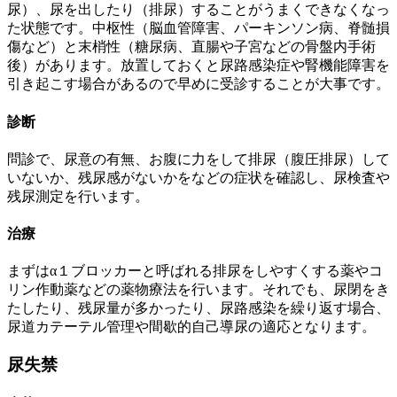
尿）、尿を出したり（排尿）することがうまくできなくなっ
た状態です。中枢性（脳血管障害、パーキンソン病、脊髄損
傷など）と末梢性（糖尿病、直腸や子宮などの骨盤内手術
後）があります。放置しておくと尿路感染症や腎機能障害を
引き起こす場合があるので早めに受診することが大事です。
診断
問診で、尿意の有無、お腹に力をして排尿（腹圧排尿）して
いないか、残尿感がないかをなどの症状を確認し、尿検査や
残尿測定を行います。
治療
まずはα１ブロッカーと呼ばれる排尿をしやすくする薬やコ
リン作動薬などの薬物療法を行います。それでも、尿閉をき
たしたり、残尿量が多かったり、尿路感染を繰り返す場合、
尿道カテーテル管理や間歇的自己導尿の適応となります。
尿失禁