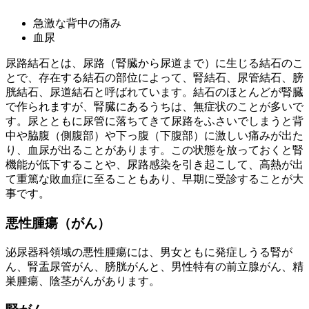
急激な背中の痛み
血尿
尿路結石とは、尿路（腎臓から尿道まで）に生じる結石のこ
とで、存在する結石の部位によって、腎結石、尿管結石、膀
胱結石、尿道結石と呼ばれています。結石のほとんどが腎臓
で作られますが、腎臓にあるうちは、無症状のことが多いで
す。尿とともに尿管に落ちてきて尿路をふさいでしまうと背
中や脇腹（側腹部）や下っ腹（下腹部）に激しい痛みが出た
り、血尿が出ることがあります。この状態を放っておくと腎
機能が低下することや、尿路感染を引き起こして、高熱が出
て重篤な敗血症に至ることもあり、早期に受診することが大
事です。
悪性腫瘍（がん）
泌尿器科領域の悪性腫瘍には、男女ともに発症しうる腎が
ん、腎盂尿管がん、膀胱がんと、男性特有の前立腺がん、精
巣腫瘍、陰茎がんがあります。