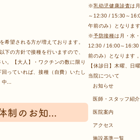
※
乳幼児健康診査
は月
～12:30 / 15:30
午前のみ）となります
※
予防接種
は月・水・金
種を希望される方が増えております。
12:30 / 16:00～
は以下の方針で接種を行いますので、
前のみ）となります 
さい。【大人】・ワクチンの数に限り
【休診日】木曜、日
下回っていれば、接種（自費）いたし
当院について
...
お知らせ
医師・スタッフ紹
制のお知...
医院案内
アクセス
施設基準一覧