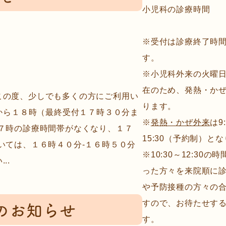
小児科の診療時間
※受付は診療終了時間
す。
※小児科外来の火曜
在のため、発熱・か
この度、少しでも多くの方にご利用い
ります。
時から１８時（最終受付１７時３０分ま
※
発熱・かぜ外来
は9:
７時の診療時間帯がなくなり、１７
15:30（予約制）と
いては、１６時４０分-１６時５０分
※10:30～12:30
..
った方々を来院順に
や予防接種の方々の
のお知らせ
すので、お待たせす
す。